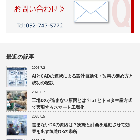
最近の記事
2026.7.2
AIとCADの連携による設計自動化・改善の進め方と
成功の秘訣
2026.6.7
工場DXが進まない原因とは？IoTとトヨタ生産方式
で実現するスマート工場化
2025.8.5
進まないDXの原因は？実際と計画を連動させて効
果を出す製造DXの勘所