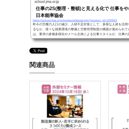
school.jma.or.jp
仕事の2S(整理・整頓)と見える化で 仕事をや
日本能率協会
https://school.jma.or.jp/products/detail.php?product_id=100563
昨今の労働力人口の減少、人材不足対策として、多様な人材を活用
るなか、様々な就業環境の整備と労務管理制度の構築が進められて
は、要求の多種多様化やメール主体による仕事スタイルが、仕事の
の負荷集中によって残業の常態化や、仕事の個人完結化(個人管理化
下が問題となっています。本セミナーでは、多様な
関連商品