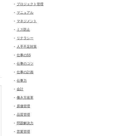
プロジェクト管理
マニュアル
マネジメント
ミス防止
リテラシー
人手不足対策
仕事の5S
仕事のコツ
仕事の計画
仕事力
会計
働き方改革
原価管理
品質管理
問題解決力
営業管理