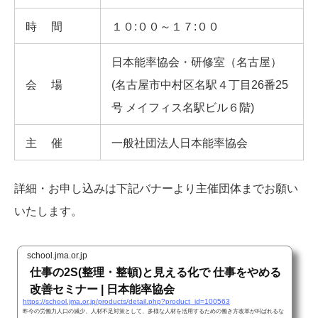
時間
１０:００～１７:００
日本能率協会・研修室（名古屋）
会場
(名古屋市中村区名駅４丁目26番25
号 メイフィス名駅ビル６階)
主催
一般社団法人日本能率協会
詳細・お申し込みは下記バナーより主催団体までお願い
いたします。
school.jma.or.jp
仕事の2S(整理・整頓)と見える化で 仕事をやめる
改善セミナー | 日本能率協会
https://school.jma.or.jp/products/detail.php?product_id=100563
昨今の労働力人口の減少、人材不足対策として、多様な人材を活用するための働き方改革が叫ばれるな