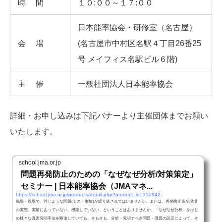
時間
１０:００～１７:００
日本能率協会・研修室（名古屋）
会場
(名古屋市中村区名駅４丁目26番25
号 メイフィス名駅ビル６階)
主催
一般社団法人日本能率協会
詳細・お申し込みは下記バナーより主催団体までお願い
いたします。
school.jma.or.jp
問題再発防止のための「なぜなぜ分析/対策策定」
セミナー | 日本能率協会（JMAマネ...
https://school.jma.or.jp/products/detail.php?product_id=150942
職場・現場で、同じような問題(ミス・事故)が繰り返されてはいませんか。または、再発防止策が現場
の実態、実情にあっていない、機能していない、ということはありませんか。「なぜなぜ分析」をはじ
め様々な真因究明手法を駆使していても、そもそも、分析・究明すべき問題・課題の設定によって、そ