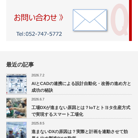
最近の記事
2026.7.2
AIとCADの連携による設計自動化・改善の進め方と
成功の秘訣
2026.6.7
工場DXが進まない原因とは？IoTとトヨタ生産方式
で実現するスマート工場化
2025.8.5
進まないDXの原因は？実際と計画を連動させて効