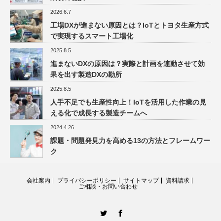
2026.6.7
工場DXが進まない原因とは？IoTとトヨタ生産方式
で実現するスマート工場化
2025.8.5
進まないDXの原因は？実際と計画を連動させて効
果を出す製造DXの勘所
2025.8.5
人手不足でも生産性向上！IoTを活用した作業の見
える化で成長する製造チームへ
2024.4.26
課題・問題発見力を高める13の方法とフレームワー
ク
会社案内
プライバシーポリシー
サイトマップ
資料請求
ご相談・お問い合わせ
Twitter
facebook