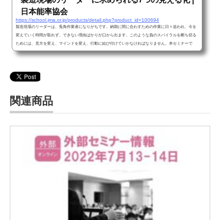
日本能率協会
https://school.jma.or.jp/products/detail.php?product_id=100694
製造現場のリーダーは、兎角作業者になりがちです。納期に間に合わすための作業に日々追われ、今を
変えていく時間が取れず、できない理由ばかりが口から出ます。このような負のスパイラルを断ち切る
ためには、見方を変え、マインドを変え、行動に結び付けていかなければなりません。本セミナーで
は、このような見える化を7つの視点でとらえ、現場のマネジメント力を高めるスキルやノウハウを、分
かりやすくご説明いたします。講
関連商品