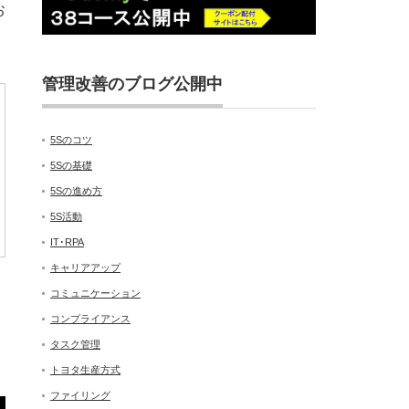
お
管理改善のブログ公開中
5Sのコツ
5Sの基礎
5Sの進め方
5S活動
IT･RPA
キャリアアップ
コミュニケーション
コンプライアンス
タスク管理
トヨタ生産方式
ファイリング