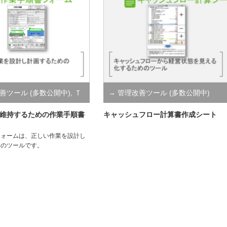
善ツール (多数公開中)
,
Ｔ
→ 管理改善ツール (多数公開中)
ル
維持するための作業手順書
キャッシュフロー計算書作成シート
フォームは、正しい作業を設計し
めのツールです。