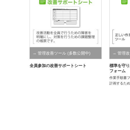
→ 管理改善ツール (多数公開中)
→ 管理改
ＰＳツー
全員参加の改善サポートシート
標準を守り
フォーム
作業手順書
計画するた