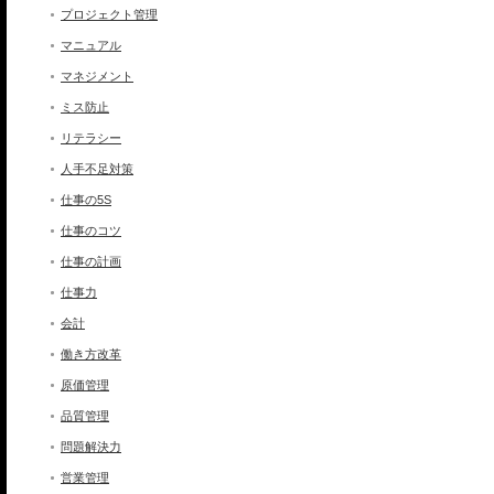
プロジェクト管理
マニュアル
マネジメント
ミス防止
リテラシー
人手不足対策
仕事の5S
仕事のコツ
仕事の計画
仕事力
会計
働き方改革
原価管理
品質管理
問題解決力
営業管理